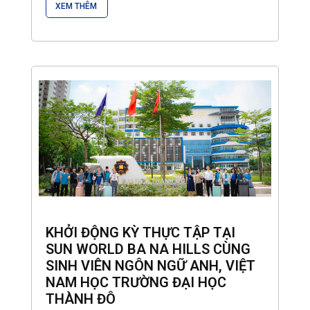
XEM THÊM
KHỞI ĐỘNG KỲ THỰC TẬP TẠI
SUN WORLD BA NA HILLS CÙNG
SINH VIÊN NGÔN NGỮ ANH, VIỆT
NAM HỌC TRƯỜNG ĐẠI HỌC
THÀNH ĐÔ