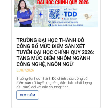
TRƯỜNG ĐẠI HỌC THÀNH ĐÔ
CÔNG BỐ MỨC ĐIỂM SÀN XÉT
TUYỂN ĐẠI HỌC CHÍNH QUY 2026:
TĂNG MỨC ĐIỂM NHÓM NGÀNH
CÔNG NGHỆ, NGÔN NGỮ
01/07/2026
Trường Đại học Thành Đô chính thức công bố
điểm sàn xét tuyển (ngưỡng đảm bảo chất lượng
đầu vào) đối với các chương trình
XEM THÊM