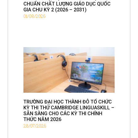
CHUẨN CHẤT LƯỢNG GIÁO DỤC QUỐC
GIA CHU KỲ 2 (2026 – 2031)
01/08/2026
TRƯỜNG ĐẠI HỌC THÀNH ĐÔ TỔ CHỨC
KỲ THI THỬ CAMBRIDGE LINGUASKILL –
SẴN SÀNG CHO CÁC KỲ THI CHÍNH
THỨC NĂM 2026
28/07/2026