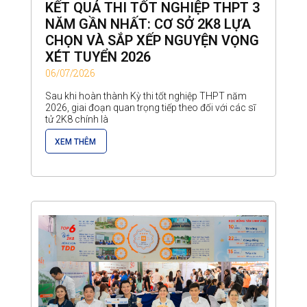
KẾT QUẢ THI TỐT NGHIỆP THPT 3
NĂM GẦN NHẤT: CƠ SỞ 2K8 LỰA
CHỌN VÀ SẮP XẾP NGUYỆN VỌNG
XÉT TUYỂN 2026
06/07/2026
Sau khi hoàn thành Kỳ thi tốt nghiệp THPT năm
2026, giai đoạn quan trọng tiếp theo đối với các sĩ
tử 2K8 chính là
XEM THÊM