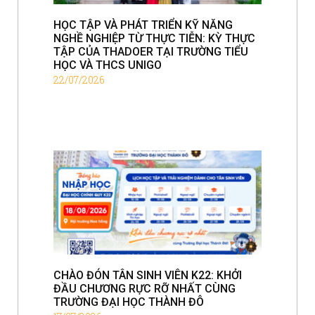
HỌC TẬP VÀ PHÁT TRIỂN KỸ NĂNG
NGHỀ NGHIỆP TỪ THỰC TIỄN: KỲ THỰC
TẬP CỦA THADOER TẠI TRƯỜNG TIỂU
HỌC VÀ THCS UNIGO
22/07/2026
CHÀO ĐÓN TÂN SINH VIÊN K22: KHỞI
ĐẦU CHƯƠNG RỰC RỠ NHẤT CÙNG
TRƯỜNG ĐẠI HỌC THÀNH ĐÔ