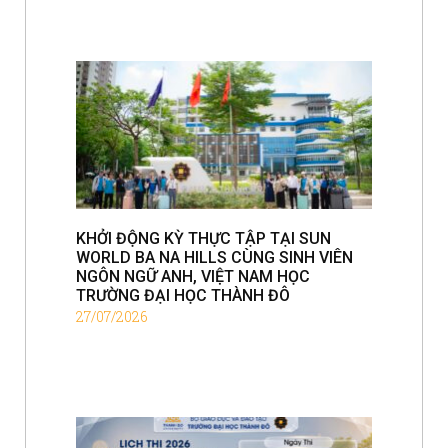
KHỞI ĐỘNG KỲ THỰC TẬP TẠI SUN
WORLD BA NA HILLS CÙNG SINH VIÊN
NGÔN NGỮ ANH, VIỆT NAM HỌC
TRƯỜNG ĐẠI HỌC THÀNH ĐÔ
27/07/2026