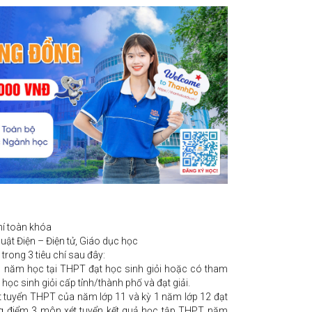
í toàn khóa
uật Điện – Điện tử, Giáo dục học
 trong 3 tiêu chí sau đây:
01 năm học tại THPT đạt học sinh giỏi hoặc có tham
i học sinh giỏi cấp tỉnh/thành phố và đạt giải.
 tuyển THPT của năm lớp 11 và kỳ 1 năm lớp 12 đạt
ng điểm 3 môn xét tuyển kết quả học tập THPT năm