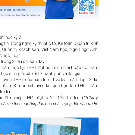
phí học kỳ 2
g tin, Công nghệ kỹ thuật ô tô, Kế toán, Quản trị kinh
, Quản trị khách sạn, Việt Nam học, Ngôn ngữ Anh,
 học, Luật.
 trong 3 tiêu chí sau đây:
01 năm học tại THPT đạt học sinh giỏi hoặc có tham
i học sinh giỏi cấp tỉnh/thành phố và đạt giải.
 tuyển THPT của năm lớp 11 và kỳ 1 năm lớp 12 đạt
ng điểm 3 môn xét tuyển kết quả học tập THPT năm
trở lên.
 tốt nghiệp THPT đạt từ 21 điểm trở lên. (
**Chú ý:
 căn cứ theo ngưỡng đảo bảo chất lượng đầu vào do Bộ