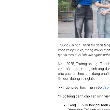
Trường Đại học Thành Đô dành tặng 
khóa và ký túc xá, mong muốn mang 
tập và theo đuổi lĩnh vực ngành ngh
Năm 2025, Trường Đại học Thành 
vực mũi nhọn, mang tính ứng dụn
cho các bạn học sinh đang chuẩn 
lên con đường sự nghiệp.
>> Trường Đại học Thành Đô
đào 
* Học bổng dành cho Tân sinh viê
Tặng 30-50% học phí toàn k
Dành cho:
Thí sinh tốt ng