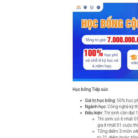
Học bổng Tiếp sức
Giá trị học bổng:
50% học ph
Ngành học:
Công nghệ kỹ th
Điều kiện:
Thí sinh cần đạt 1
Thí sinh có ít nhất 
gia ít nhất 01 cuộc th
Tổng điểm 3 môn xét
từ 21 điểm hoặc tổ