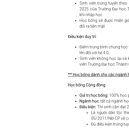
Sinh viên trúng tuyển the
2025 của Trường Đại học T
khi nhập học
Học bổng sẽ được miễn giả
đổi ra tiền mặt.
Điều kiện duy trì:
Điểm trung bình chung học t
lên đối với hệ 4.0;
Sinh viên không học lại và 
viên Trường Đại học Thành 
** Học bổng dành cho các ngành 
Học bổng Cộng đồng
Giá trị học bổng:
100% học p
Ngành học:
tất cả ngành họ
Điều kiện:
Thí sinh cần đạt 2
Là người dân tộc th
05/2011/NĐ-CP về cô
Đủ điều kiện trúng t