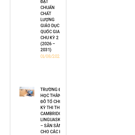
ĐẠT
CHUẨN
CHẤT
LƯỢNG
GIÁO DỤC
QUỐC GIA
CHU KỲ 2
(2026 –
2031)
01/08/2026
TRƯỜNG ĐẠI
HỌC THÀNH
ĐÔ TỔ CHỨC
KỲ THI THỬ
CAMBRIDGE
LINGUASKILL
– SẴN SÀNG
CHO CÁC KỲ