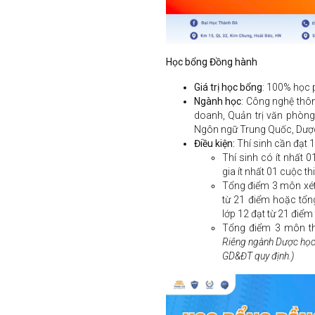
Học bổng Đồng hành
Giá trị học bổng
: 100% học 
Ngành học
: Công nghệ thôn
doanh, Quản trị văn phòng
Ngôn ngữ Trung Quốc, Dược
Điều kiện:
Thí sinh cần đạt 1
Thí sinh có ít nhất 
gia ít nhất 01 cuộc th
Tổng điểm 3 môn xét
từ 21 điểm hoặc tổ
lớp 12 đạt từ 21 điểm 
Tổng điểm 3 môn thi
Riêng ngành Dược học
GD&ĐT quy định.)