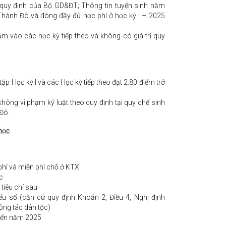
o quy định của Bộ GD&ĐT; Thông tin tuyển sinh năm
hành Đô và đóng đầy đủ học phí ở học kỳ I – 2025
m vào các học kỳ tiếp theo và không có giá trị quy
ập Học kỳ I và các Học kỳ tiếp theo đạt 2.80 điểm trở
không vi phạm kỷ luật theo quy định tại quy chế sinh
Đô.
học
hí và miễn phí chỗ ở KTX
c
 tiêu chí sau
iểu số (căn cứ quy định Khoản 2, Điều 4, Nghị định
ng tác dân tộc)
uyển năm 2025