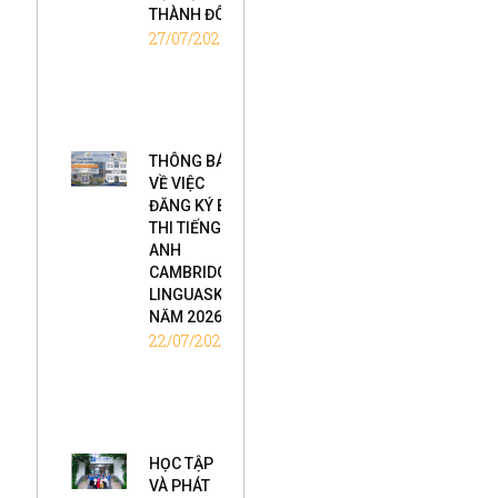
THÀNH ĐÔ
27/07/2026
THÔNG BÁO
VỀ VIỆC
ĐĂNG KÝ BÀI
THI TIẾNG
ANH
CAMBRIDGE
LINGUASKILL
NĂM 2026
22/07/2026
HỌC TẬP
VÀ PHÁT