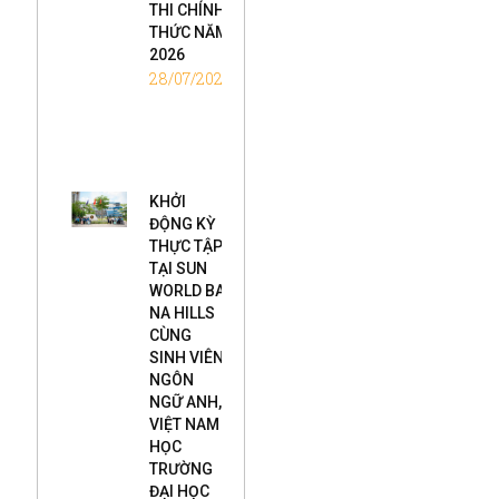
THI CHÍNH
THỨC NĂM
2026
28/07/2026
KHỞI
ĐỘNG KỲ
THỰC TẬP
TẠI SUN
WORLD BA
NA HILLS
CÙNG
SINH VIÊN
NGÔN
NGỮ ANH,
VIỆT NAM
HỌC
TRƯỜNG
ĐẠI HỌC