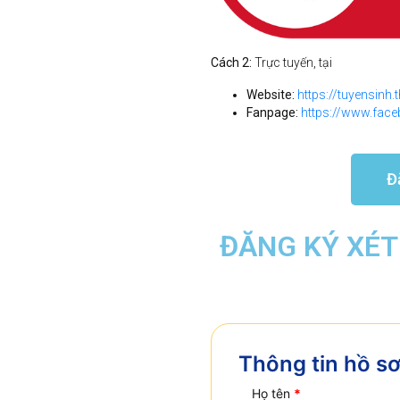
Cách 2:
Trực tuyến, tại
Website:
https://tuyensinh
Fanpage:
https://www.fac
Đ
ĐĂNG KÝ XÉT
Thông tin hồ s
Họ tên
*