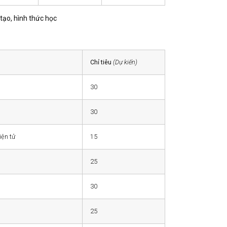
 tạo, hình thức học
Chỉ tiêu
(Dự kiến)
30
30
iện tử
15
25
30
25