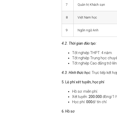
7
Quản trị Khách sạn
8
Việt Nam học
9
Ngôn ngữ Anh
4
.2.
Thời gian đào tạo:
Tốt nghiệp THPT: 4 năm.
Tốt nghiệp Trung học chuyê
Tốt nghiệp Cao đẳng trở lên
4.3. Hình thức học:
Trực tiếp kết h
5. L
ệ phí
xét tuyển, học phí
Hồ sơ: miễn phí.
Xét tuyển:
2
00.000
đồng/1 h
Học phí:
000
đ/ tín chỉ
6
. Hồ sơ