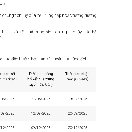
THPT.
nh chung tích lũy của hệ Trung cấp hoặc tương đương
p THPT và kết quả trung bình chung tích lũy của hệ
ên.
 báo đến trước thời gian xét tuyển của từng đợt.
i gian
xét
Thời gian công
Thời gian
nhập
ển
(Dự kiến)
bố kết quả trúng
học
(Dự kiến)
tuyển
(Dự kiến)
/06/2025
21/06/2025
19/07/2025
/09/2025
12/09/2025
20/09/2025
/12/2025
09/12/2025
20/12/2025