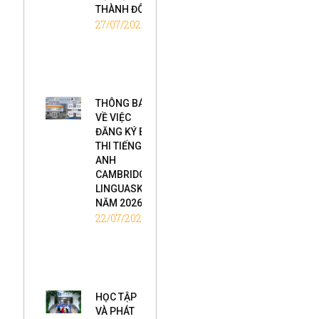
THÀNH ĐÔ
27/07/2026
THÔNG BÁO
VỀ VIỆC
ĐĂNG KÝ BÀI
THI TIẾNG
ANH
CAMBRIDGE
LINGUASKILL
NĂM 2026
22/07/2026
HỌC TẬP
VÀ PHÁT