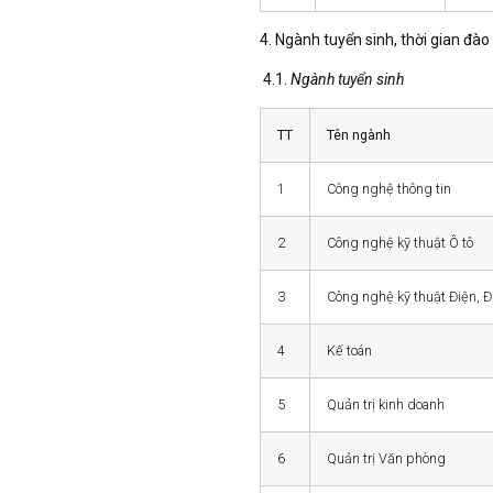
4. N
gành
tuyển sinh, thời gian đào
4.1.
Ngành tuyển sinh
TT
Tên ngành
1
Công nghệ thông tin
2
Công nghệ kỹ thuật Ô tô
3
Công nghệ kỹ thuật Điện, Đ
4
Kế toán
5
Quản trị kinh doanh
6
Quản trị Văn phòng