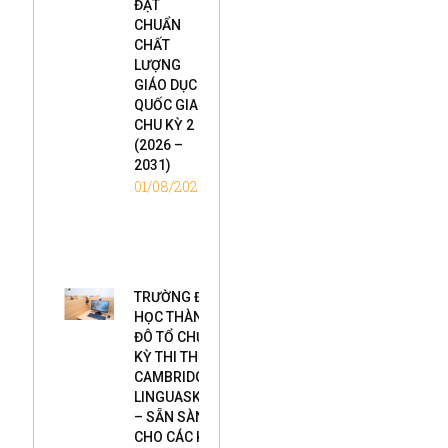
ĐẠT
CHUẨN
CHẤT
LƯỢNG
GIÁO DỤC
QUỐC GIA
CHU KỲ 2
(2026 –
2031)
01/08/2026
TRƯỜNG ĐẠI
HỌC THÀNH
ĐÔ TỔ CHỨC
KỲ THI THỬ
CAMBRIDGE
LINGUASKILL
– SẴN SÀNG
CHO CÁC KỲ