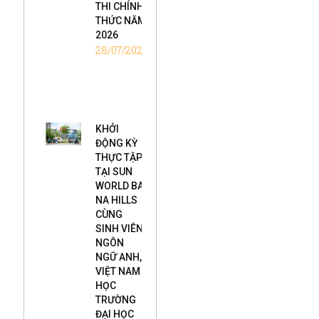
THI CHÍNH
THỨC NĂM
2026
28/07/2026
KHỞI
ĐỘNG KỲ
THỰC TẬP
TẠI SUN
WORLD BA
NA HILLS
CÙNG
SINH VIÊN
NGÔN
NGỮ ANH,
VIỆT NAM
HỌC
TRƯỜNG
ĐẠI HỌC