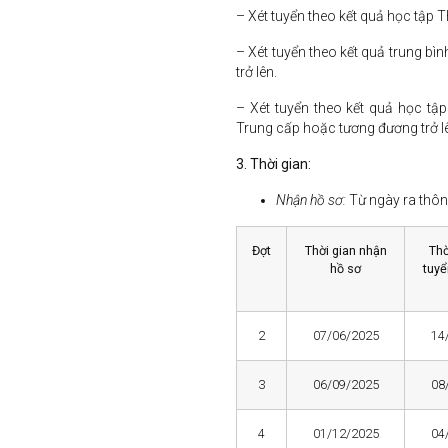
– Xét tuyển theo kết quả học tập 
– Xét tuyển theo kết quả trung bì
trở lên.
– Xét tuyển theo kết quả học tậ
Trung cấp hoặc tương đương trở l
3. Thời gian:
Nhận hồ sơ:
Từ ngày ra thông
Đợt
Thời gian nhận
Thờ
hồ sơ
tuy
2
07/06/2025
14
3
06/09/2025
08
4
01/12/2025
04