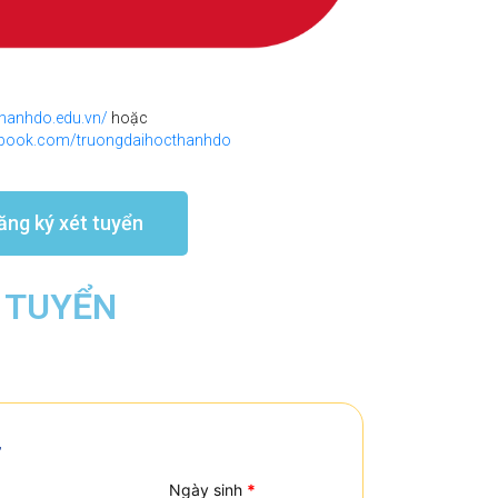
.thanhdo.edu.vn/
hoặc
ebook.com/truongdaihocthanhdo
ăng ký xét tuyển
 TUYỂN
ơ
Ngày sinh
*