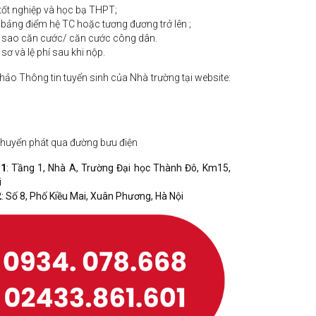
ốt nghiệp và học bạ THPT;
ảng điểm hệ TC hoặc tương đương trở lên ;
n sao căn cước/ căn cước công dân.
sơ và lệ phí sau khi nộp.
khảo Thông tin tuyển sinh của Nhà trường tại website:
 chuyển phát qua đường bưu điện
 1
: Tầng 1, Nhà A, Trường Đại học Thành Đô, Km15,
i
2
: Số 8, Phố Kiều Mai, Xuân Phương, Hà Nội