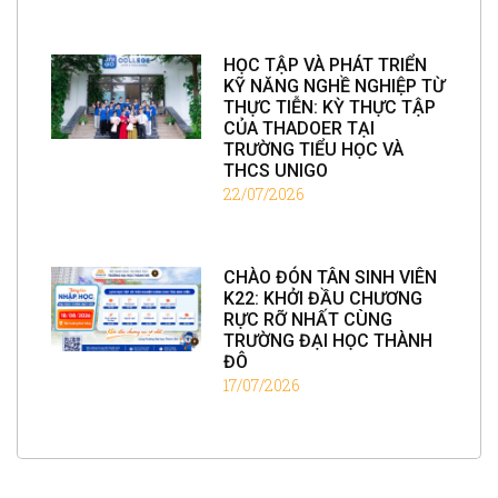
HỌC TẬP VÀ PHÁT TRIỂN
KỸ NĂNG NGHỀ NGHIỆP TỪ
THỰC TIỄN: KỲ THỰC TẬP
CỦA THADOER TẠI
TRƯỜNG TIỂU HỌC VÀ
THCS UNIGO
22/07/2026
CHÀO ĐÓN TÂN SINH VIÊN
K22: KHỞI ĐẦU CHƯƠNG
RỰC RỠ NHẤT CÙNG
TRƯỜNG ĐẠI HỌC THÀNH
ĐÔ
17/07/2026