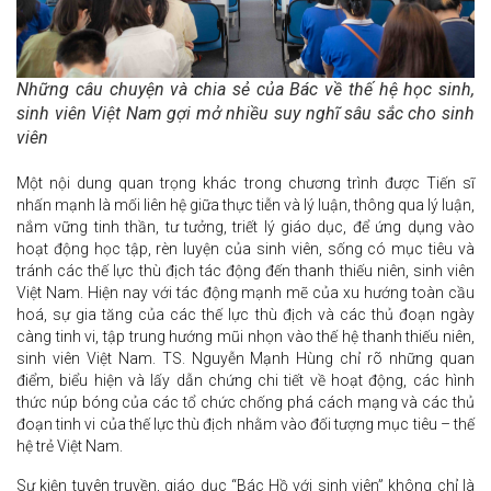
Những câu chuyện và chia sẻ của Bác về thế hệ học sinh,
sinh viên Việt Nam gợi mở nhiều suy nghĩ sâu sắc cho sinh
viên
Một nội dung quan trọng khác trong chương trình được Tiến sĩ
nhấn mạnh là mối liên hệ giữa thực tiễn và lý luận, thông qua lý luận,
nắm vững tinh thần, tư tưởng, triết lý giáo dục, để ứng dụng vào
hoạt động học tập, rèn luyện của sinh viên, sống có mục tiêu và
tránh các thế lực thù địch tác động đến thanh thiếu niên, sinh viên
Việt Nam. Hiện nay với tác động mạnh mẽ của xu hướng toàn cầu
hoá, sự gia tăng của các thế lực thù địch và các thủ đoạn ngày
càng tinh vi, tập trung hướng mũi nhọn vào thế hệ thanh thiếu niên,
sinh viên Việt Nam. TS. Nguyễn Mạnh Hùng chỉ rõ những quan
điểm, biểu hiện và lấy dẫn chứng chi tiết về hoạt động, các hình
thức núp bóng của các tổ chức chống phá cách mạng và các thủ
đoạn tinh vi của thế lực thù địch nhằm vào đối tượng mục tiêu – thế
hệ trẻ Việt Nam.
Sự kiện tuyên truyền, giáo dục “Bác Hồ với sinh viên” không chỉ là