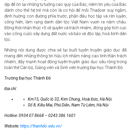
dịp để ôn lại những tư tưởng cao quý của Bác, niềm tin yêu của Bác
dành cho thế hệ trẻ mà còn là cơ hội để mỗi Thadoer suy ngẫm,
định hướng con đường phía trước, phấn đấu học tập và rèn luyện,
cống hiến, làm rạng danh dân tộc Việt Nam vươn ra năm châu.
Đồng thời nhận thức rõ về quyền và trách nhiệm, đóng góp tích cực
vào công cuộc xây dựng đất nước và bảo vệ độc lập, hoà bình dân
tộc.
Những nội dung được chia sẻ tại buổi tuyên truyền giáo dục đã
mang đến những thông tin hữu ích nhằm nâng cao tinh thần trách
nhiệm, đẩy mạnh hoạt động tuyên truyền giáo dục sâu rộng trong
toàn thể Cán bộ, Giảng viên và Sinh viên trường Đại học Thành Đô.
Trường Đại học Thành Đô
Địa chỉ:
Km15, Quốc lộ 32, Kim Chung, Hoài Đức, Hà Nội.
Số 8, Kiều Mai, Phú Diễn, Nam Từ Liêm, Hà Nội
Hotline: 0934 07 8668 – 0243 386 1601
Website:
https://thanhdo.edu.vn/