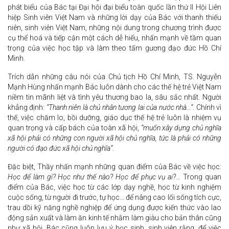
phát biểu của Bác tại Đại hội đại biểu toàn quốc lần thứ II Hội Liên
hiệp Sinh viên Việt Nam và những lời dạy của Bác với thanh thiếu
niên, sinh viên Việt Nam, những nội dung trong chương trình được
cụ thể hoá và tiếp cận một cách dễ hiểu, nhấn mạnh về tầm quan
trọng của việc học tập và làm theo tấm gương đạo đức Hồ Chí
Minh.
Trích dẫn những câu nói của Chủ tịch Hồ Chí Minh, TS. Nguyễn
Mạnh Hùng nhấn mạnh Bác luôn dành cho các thế hệ trẻ Việt Nam
niềm tin mãnh liệt và tình yêu thương bao la, sâu sắc nhất. Người
khẳng định:
“Thanh niên là chủ nhân tương lai của nước nhà…”
. Chính vì
thế, việc chăm lo, bồi dưỡng, giáo dục thế hệ trẻ luôn là nhiệm vụ
quan trọng và cấp bách của toàn xã hội,
“muốn xây dựng chủ nghĩa
xã hội phải có những con người xã hội chủ nghĩa, tức là phải có những
người có đạo đức xã hội chủ nghĩa”.
Đặc biệt, Thầy nhấn mạnh những quan điểm của Bác về việc học:
Học để làm gì? Học như thế nào? Học để phục vụ ai?
… Trong quan
điểm của Bác, việc học từ các lớp dạy nghề, học từ kinh nghiệm
cuộc sống, từ người đi trước, tự học… để nâng cao lối sống tích cực,
trau dồi kỹ năng nghề nghiệp để ứng dụng được kiến thức vào lao
động sản xuất và làm ăn kinh tế nhằm làm giàu cho bản thân cũng
như xã hội. Bác cũng luôn lưu ý học sinh, sinh viên rằng, để việc