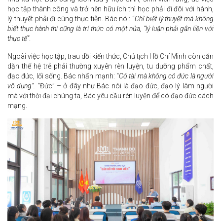
học tập thành công và trở nên hữu ích thì học phải đi đôi với hành,
lý thuyết phải đi cùng thực tiễn. Bác nói: “
Chỉ biết lý thuyết mà không
biết thực hành thì cũng là trí thức có một nửa, “lý luận phải gắn liền với
thực tế”
.
Ngoài việc học tập, trau dồi kiến thức, Chủ tịch Hồ Chí Minh còn căn
dặn thế hệ trẻ phải thường xuyên rèn luyện, tu dưỡng phẩm chất,
đạo đức, lối sống. Bác nhấn mạnh: “
Có tài mà không có đức là người
vô dụng”.
“Đức” – ở đây như Bác nói là đạo đức, đạo lý làm người
mà với thời đại chúng ta, Bác yêu cầu rèn luyện để có đạo đức cách
mạng.