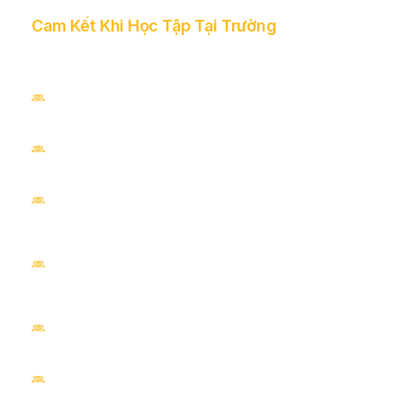
Cam Kết Khi Học Tập Tại Trường
Đạt chuẩn 3 sao trên BXH các trường Đại học Asean và
Châu Á
Cơ sở giáo dục đại học đạt chuẩn quốc gia
Bằng ĐẠI HỌC CHÍNH QUY theo đúng quy định của Bộ
GD&ĐT
Cam kết sinh viên đạt chuẩn đầu ra có việc làm ngay khi
tốt nghiệp
Việc Làm ngay tại 500 Doanh nghiệp Vốn Hàn Quốc tại
Việt Nam
Trang bị Kỹ năng mềm cho sinh viên ngay từ năm nhất